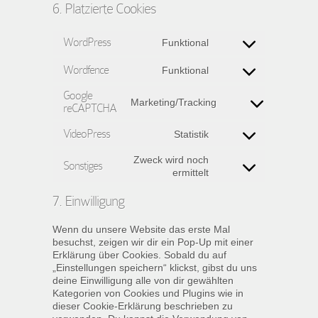
6. Platzierte Cookies
WordPress
Funktional
Consent
to
Wordfence
Funktional
service
Consent
wordpress
to
Google
service
Marketing/Tracking
reCAPTCHA
Consent
wordfence
to
VideoPress
service
Statistik
Consent
google-
to
recaptcha
Zweck wird noch
Sonstiges
service
Consent
ermittelt
videopress
to
service
7. Einwilligung
sonstiges
Wenn du unsere Website das erste Mal
besuchst, zeigen wir dir ein Pop-Up mit einer
Erklärung über Cookies. Sobald du auf
„Einstellungen speichern“ klickst, gibst du uns
deine Einwilligung alle von dir gewählten
Kategorien von Cookies und Plugins wie in
dieser Cookie-Erklärung beschrieben zu