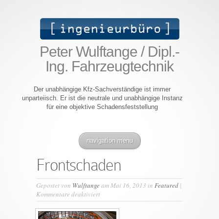
Peter Wulftange / Dipl.-
Ing. Fahrzeugtechnik
Der unabhängige Kfz-Sachverständige ist immer
unparteiisch. Er ist die neutrale und unabhängige Instanz
für eine objektive Schadensfeststellung
navigation menu
Frontschaden
Gepostet von
Wulftange
am Mai 16, 2013 in
Featured
|
für
Kommentare deaktiviert
Frontschaden