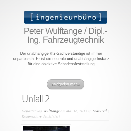
Peter Wulftange / Dipl.-
Ing. Fahrzeugtechnik
Der unabhängige Kfz-Sachverständige ist immer
unparteiisch. Er ist die neutrale und unabhängige Instanz
für eine objektive Schadensfeststellung
navigation menu
Unfall 2
Gepostet von
Wulftange
am Mai 16, 2013 in
Featured
|
für
Kommentare deaktiviert
Unfall
2